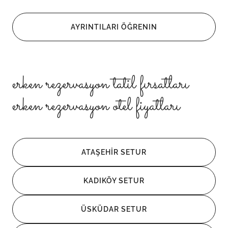
AYRINTILARI ÖĞRENIN
erken rezervasyon tatil fırsatları
erken rezervasyon otel fiyatları
ATAŞEHİR SETUR
KADIKÖY SETUR
ÜSKÜDAR SETUR